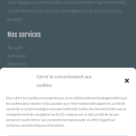
Nos équipes commerciales sont présentes sur l’ensemble
du territoire pour vous accompagner tout au long de vos
projets.
Nos services
Accueil
A propos
Pieuvres
Module Préfabriqué
Gérer le consentement aux
Maison Connectée
cookies
Nous contacter
Pour offrir les meilleures expériences, nous utilisons des technologies telles que
Nous contacter
les cookies pour stocker et/ou accéder aux informations des appareils. Le fait de
consentir à ces technologies nous permettra de traiter des données telles que le
comportement de navigation ou les ID uniques sur ce site. Le fait de ne pas
81 avenue d’Orléans
consentir ou de retirer son consentement peut avoir un effet négatif sur
45190 BEAUGENCY
certaines caractéristiques et fonctions.