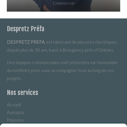
Commercial
Despretz Préfa
DESPRETZ PREFA
, est fabricant de pieuvres électriques
depuis plus de 30 ans, basé à Beaugency près d’Orléans.
Nos équipes commerciales sont présentes sur l’ensemble
du territoire pour vous accompagner tout au long de vos
projets.
acharmoy@groupe-despretz.fr
Nos services
Secteur centre grand ouest
Accueil
06 49 25 03 24
A propos
Pieuvres