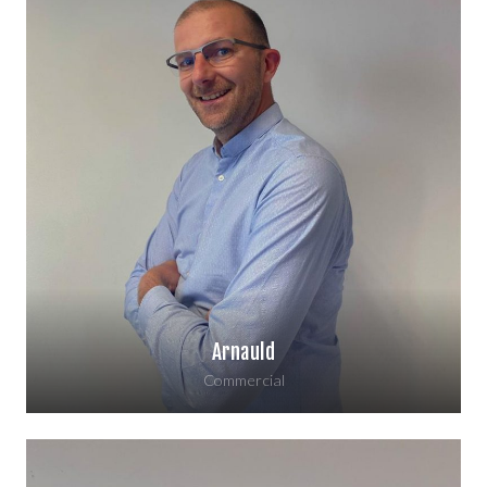
cronse@groupe-despretz.fr
Secteur Rhône alpes
06 43 46 82 30
Arnauld
Commercial